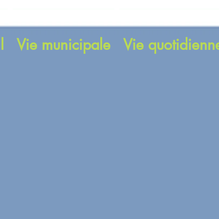
l
Vie municipale
Vie quotidienn